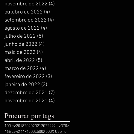
novembro de 2022
(4)
4 posts
outubro de 2022
(4)
4 posts
setembro de 2022
(4)
4 posts
agosto de 2022
(4)
4 posts
julho de 2022
(5)
5 posts
junho de 2022
(4)
4 posts
maio de 2022
(4)
4 posts
abril de 2022
(5)
5 posts
março de 2022
(4)
4 posts
fevereiro de 2022
(3)
3 posts
janeiro de 2022
(3)
3 posts
dezembro de 2021
(7)
7 posts
novembro de 2021
(4)
4 posts
Procurar por tags
100 cv
2018
2020
2021
2022
292 cv
370z
466 cv
4X4
4x4
500L
500X
500X Cabrio