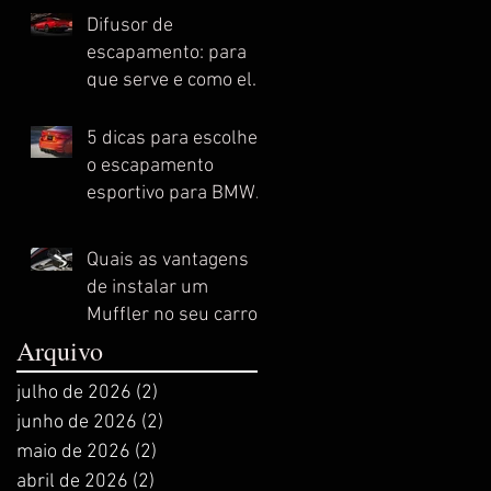
Difusor de
escapamento: para
que serve e como ele
melhora o
desempenho do seu
5 dicas para escolher
automóvel esportivo
o escapamento
esportivo para BMW
ideal
Quais as vantagens
de instalar um
Muffler no seu carro
esportivo?
Arquivo
julho de 2026
(2)
2 posts
junho de 2026
(2)
2 posts
maio de 2026
(2)
2 posts
abril de 2026
(2)
2 posts