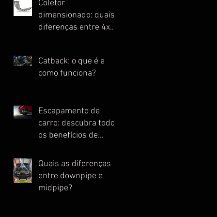
Coletor
dimensionado: quais
diferenças entre 4x1,
4x2, 4x2x1 e Escape
Full?
Catback: o que é e
como funciona?
Escapamento de
carro: descubra todos
os benefícios de
instalar essa peça
Quais as diferenças
entre downpipe e
midpipe?