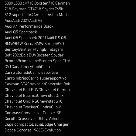
500XL
580 cv
718 Boxster
718 Cayman
718 Cayman GT4
718 Spyder
765lt
812 superfast
A4
Amarok
Aston Martin
Audi
Audi 2021
Audi A4
Audi A4 Performance Black
Audi Q5 Sportback
Audi Q5 Sportback 2021
Audi RS Q8
BMW
BMW Korea
BMW Série 5
BYD
Bentley
Bentley Flying
Blindagem
Bolt 2022
Bolt EUV
Boxster Spyder
Bronco
Bronco Jipe
Bronco Sport
CUV
CVT
Caoa Chery
Capô
Carro
Carro clonado
Carro esportivo
Carro híbrido
Carro superesportivo
Cayman GT4
Chevrolet
Chevrolet Bolt
Chevrolet Bolt EUV
Chevrolet Camaro
Chevrolet Equinox
Chevrolet Onix
Chevrolet Onix RS
Chevrolet S10
Chevrolet Tracker
Cilindro
Clio V
Compass
Conversível
Cooper SE
Corolla
Crossover Utility Vehicle
Cupê compacto
Dacia
Dodge Charger
Dodge Coronet 1966
E-Evolution