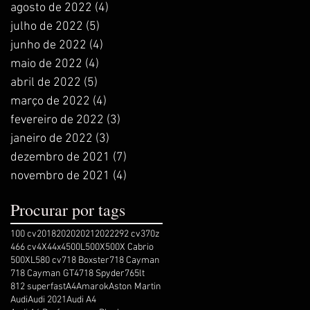
agosto de 2022
(4)
4 posts
julho de 2022
(5)
5 posts
junho de 2022
(4)
4 posts
maio de 2022
(4)
4 posts
abril de 2022
(5)
5 posts
março de 2022
(4)
4 posts
fevereiro de 2022
(3)
3 posts
janeiro de 2022
(3)
3 posts
dezembro de 2021
(7)
7 posts
novembro de 2021
(4)
4 posts
Procurar por tags
100 cv
2018
2020
2021
2022
292 cv
370z
466 cv
4X4
4x4
500L
500X
500X Cabrio
500XL
580 cv
718 Boxster
718 Cayman
718 Cayman GT4
718 Spyder
765lt
812 superfast
A4
Amarok
Aston Martin
Audi
Audi 2021
Audi A4