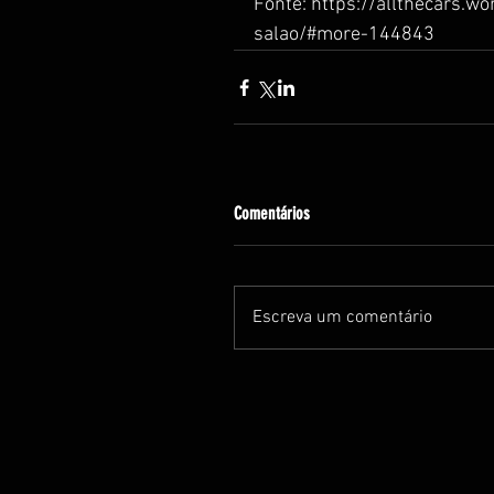
Fonte: https://allthecars
salao/#more-144843
Comentários
Escreva um comentário