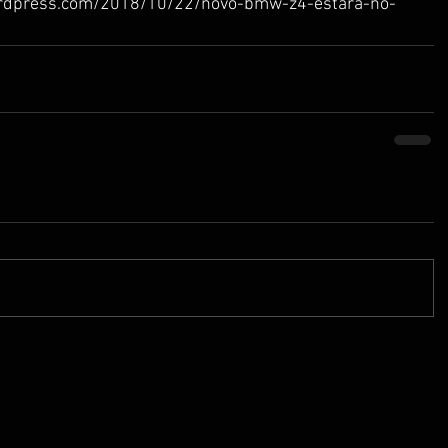
.wordpress.com/2018/10/22/novo-bmw-z4-estara-no-