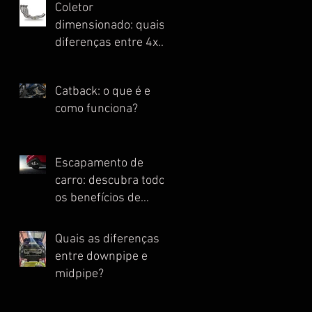
Coletor
dimensionado: quais
diferenças entre 4x1,
4x2, 4x2x1 e Escape
Full?
Catback: o que é e
como funciona?
Escapamento de
carro: descubra todos
os benefícios de
instalar essa peça
Quais as diferenças
entre downpipe e
midpipe?