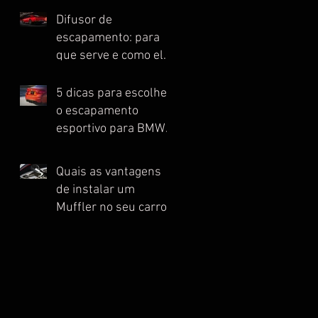
Difusor de
escapamento: para
que serve e como ele
melhora o
desempenho do seu
5 dicas para escolher
automóvel esportivo
o escapamento
esportivo para BMW
ideal
Quais as vantagens
de instalar um
Muffler no seu carro
esportivo?