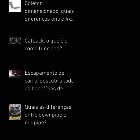
Coletor
dimensionado: quais
diferenças entre 4x1,
4x2, 4x2x1 e Escape
Full?
Catback: o que é e
como funciona?
Escapamento de
carro: descubra todos
os benefícios de
instalar essa peça
Quais as diferenças
entre downpipe e
midpipe?