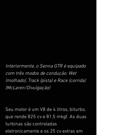
Interiormente, o Senna GTR é equipado 
com três modos de condução: Wet 
(molhado), Track (pista) e Race (corrida) 
(McLaren/Divulgação)
Seu motor é um V8 de 4 litros, biturbo, 
que rende 825 cv e 81,5 mkgf. As duas 
turbinas são controladas 
eletronicamente e os 25 cv extras em 