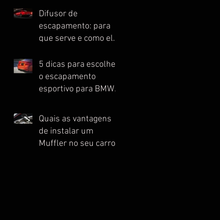
Difusor de
escapamento: para
que serve e como ele
melhora o
desempenho do seu
5 dicas para escolher
automóvel esportivo
o escapamento
esportivo para BMW
ideal
Quais as vantagens
de instalar um
Muffler no seu carro
esportivo?