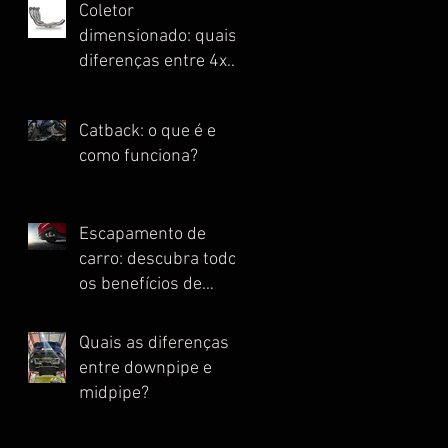
Coletor
dimensionado: quais
diferenças entre 4x1,
4x2, 4x2x1 e Escape
Full?
Catback: o que é e
como funciona?
Escapamento de
carro: descubra todos
os benefícios de
instalar essa peça
Quais as diferenças
entre downpipe e
midpipe?