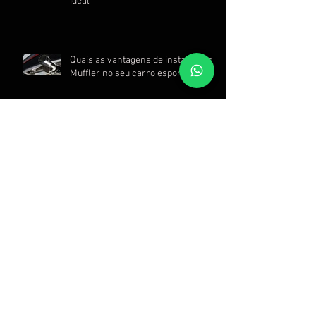
ideal
Quais as vantagens de instalar um
Muffler no seu carro esportivo?
Arquivo
julho de 2026
(2)
2 posts
junho de 2026
(2)
2 posts
maio de 2026
(2)
2 posts
abril de 2026
(2)
2 posts
março de 2026
(2)
2 posts
fevereiro de 2026
(2)
2 posts
dezembro de 2025
(6)
6 posts
outubro de 2025
(2)
2 posts