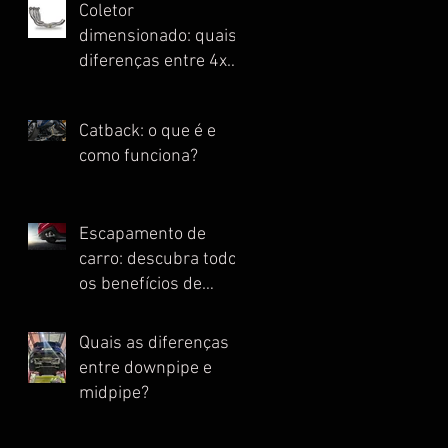
Coletor
dimensionado: quais
diferenças entre 4x1,
4x2, 4x2x1 e Escape
Full?
Catback: o que é e
como funciona?
Escapamento de
carro: descubra todos
os benefícios de
instalar essa peça
Quais as diferenças
entre downpipe e
midpipe?