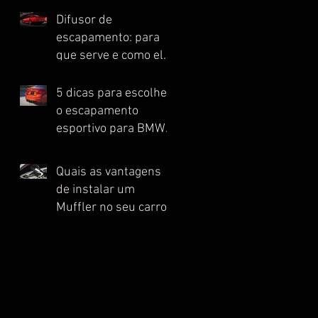
Difusor de
escapamento: para
que serve e como ele
melhora o
desempenho do seu
5 dicas para escolher
automóvel esportivo
o escapamento
esportivo para BMW
ideal
Quais as vantagens
de instalar um
Muffler no seu carro
esportivo?