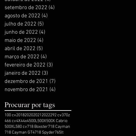
setembro de 2022
(4)
4 posts
agosto de 2022
(4)
4 posts
julho de 2022
(5)
5 posts
junho de 2022
(4)
4 posts
maio de 2022
(4)
4 posts
abril de 2022
(5)
5 posts
março de 2022
(4)
4 posts
fevereiro de 2022
(3)
3 posts
janeiro de 2022
(3)
3 posts
dezembro de 2021
(7)
7 posts
novembro de 2021
(4)
4 posts
Procurar por tags
100 cv
2018
2020
2021
2022
292 cv
370z
466 cv
4X4
4x4
500L
500X
500X Cabrio
500XL
580 cv
718 Boxster
718 Cayman
718 Cayman GT4
718 Spyder
765lt