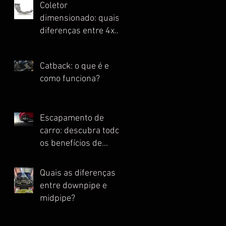
Coletor
dimensionado: quais
diferenças entre 4x1,
4x2, 4x2x1 e Escape
Full?
Catback: o que é e
como funciona?
Escapamento de
carro: descubra todos
os benefícios de
instalar essa peça
Quais as diferenças
entre downpipe e
midpipe?