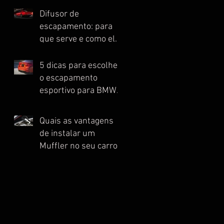
Difusor de
escapamento: para
que serve e como ele
melhora o
desempenho do seu
5 dicas para escolher
automóvel esportivo
o escapamento
esportivo para BMW
ideal
Quais as vantagens
de instalar um
Muffler no seu carro
esportivo?