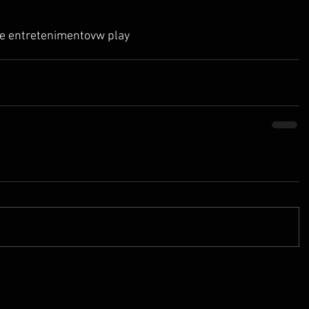
de entretenimento
vw play