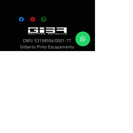
Instale um abafador Giba em teu
Mustang, e desfrute som do
clássico motor em V.
CNPJ:
53158556
/0001-77
Gilberto Pinto Escapamento
Contatos
Telelefones: 11 4367-1170 - 4368-2916
WhatsApp: (1
1)940727223
Telegram: (11)940727223
Endereço
Av. Senador Vergueiro, 2441 - Jardim
Hollywood - São Bernardo do Campo -
São Paulo - Brasil ​
HOME
LOJA
NOSSA HISTÓRIA