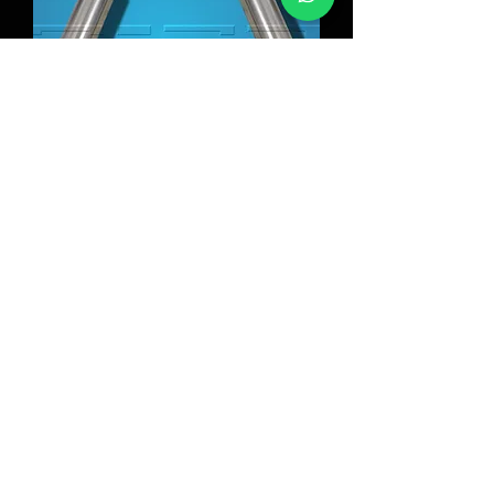
Abafador Esportivo Porsche
Panamera V8
Esgotado