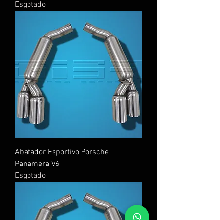
Esgotado
Abafador Esportivo Porsche
Panamera V6
Esgotado