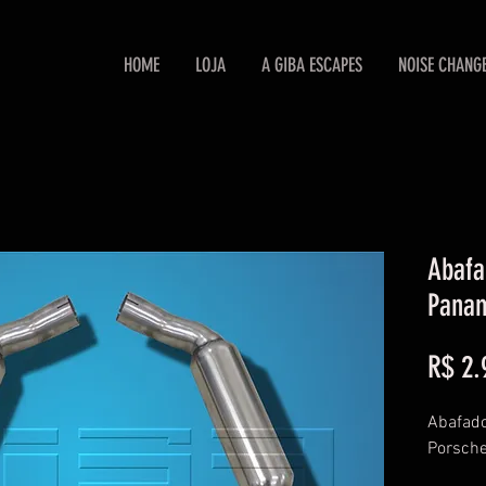
HOME
LOJA
A GIBA ESCAPES
NOISE CHANG
Abafa
Pana
R$ 2.
Abafado
Porsch