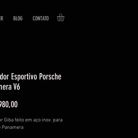
ER
BLOG
CONTATO
dor Esportivo Porsche
mera V6
Preço
980,00
r Giba feito em aço inox  para 
e Panamera