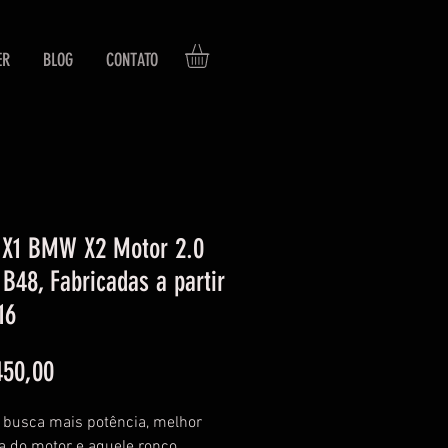
ER
BLOG
CONTATO
X1 BMW X2 Motor 2.0
 B48, Fabricadas a partir
16
Preço
450,00
 busca mais potência, melhor
a do motor e aquele ronco