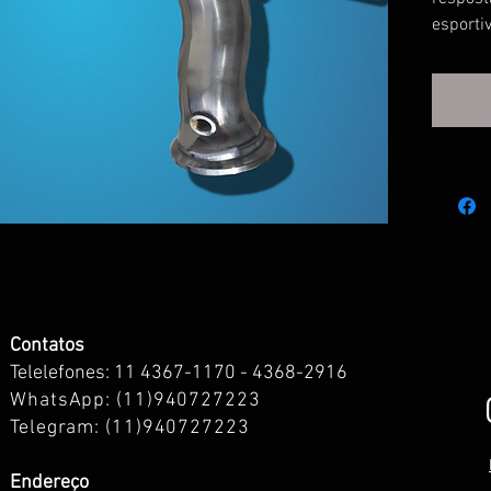
esporti
Mid Pi
2.0 Tur
2016) é
carro.
Fabrica
down pi
durabil
superio
ganhos 
reduzir
liberan
Contatos
turbo 
Telelefones: 11 4367-1170 - 4368-2916
WhatsApp: (1
1)940727223
Princip
Telegram: (11)940727223
Mid Pip
Endereço