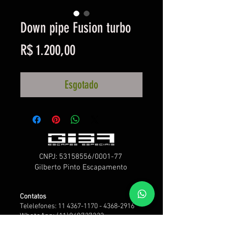
Down pipe Fusion turbo
Preço
R$ 1.200,00
Esgotado
CNPJ:
53158556
/0001-77
Gilberto Pinto Escapamento
Contatos
Telelefones: 11 4367-1170 - 4368-2916
WhatsApp: (1
1)940727223
Telegram: (11)940727223