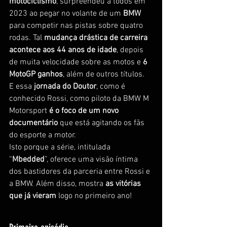
motociclismo
, surpreendeu a todos em 
2023 ao pegar no volante de um 
BMW
para competir nas pistas sobre quatro 
rodas. Tal 
mudança drástica de carreira 
acontece aos 44 anos de idade
, depois 
de muita velocidade sobre as motos e 
6 
MotoGP ganhos
, além de outros títulos.
E essa 
jornada do Doutor
, como é 
conhecido Rossi, como piloto da BMW M 
Motorsport 
é o foco de um novo 
documentário
 que está agitando os fãs 
do esporte a motor.
Isto porque a série, intitulada 
“
Mbedded
”, oferece uma visão íntima 
dos bastidores da parceria entre Rossi e 
a BMW. Além disso, mostra 
as vitórias 
que já vieram 
logo no primeiro ano!