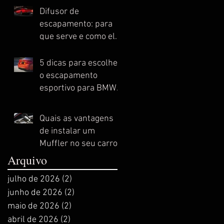
Difusor de
escapamento: para
que serve e como ele
melhora o
desempenho do seu
5 dicas para escolher
automóvel esportivo
o escapamento
esportivo para BMW
ideal
Quais as vantagens
de instalar um
Muffler no seu carro
esportivo?
Arquivo
julho de 2026
(2)
2 posts
junho de 2026
(2)
2 posts
maio de 2026
(2)
2 posts
abril de 2026
(2)
2 posts