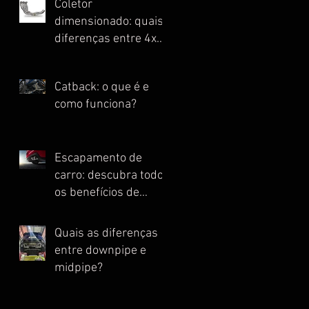
Coletor
dimensionado: quais
diferenças entre 4x1,
4x2, 4x2x1 e Escape
Full?
Catback: o que é e
como funciona?
Escapamento de
carro: descubra todos
os benefícios de
instalar essa peça
Quais as diferenças
entre downpipe e
midpipe?