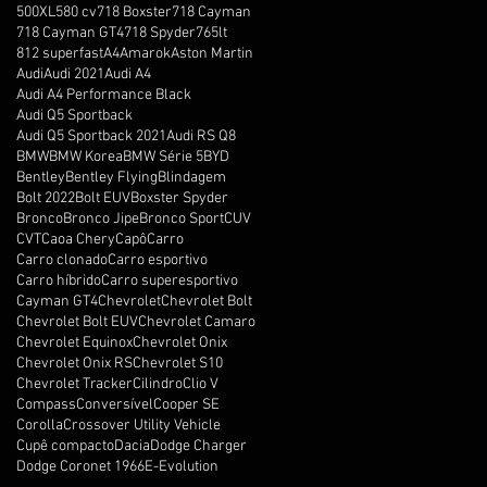
500XL
580 cv
718 Boxster
718 Cayman
718 Cayman GT4
718 Spyder
765lt
812 superfast
A4
Amarok
Aston Martin
Audi
Audi 2021
Audi A4
Audi A4 Performance Black
Audi Q5 Sportback
Audi Q5 Sportback 2021
Audi RS Q8
BMW
BMW Korea
BMW Série 5
BYD
Bentley
Bentley Flying
Blindagem
Bolt 2022
Bolt EUV
Boxster Spyder
Bronco
Bronco Jipe
Bronco Sport
CUV
CVT
Caoa Chery
Capô
Carro
Carro clonado
Carro esportivo
Carro híbrido
Carro superesportivo
Cayman GT4
Chevrolet
Chevrolet Bolt
Chevrolet Bolt EUV
Chevrolet Camaro
Chevrolet Equinox
Chevrolet Onix
Chevrolet Onix RS
Chevrolet S10
Chevrolet Tracker
Cilindro
Clio V
Compass
Conversível
Cooper SE
Corolla
Crossover Utility Vehicle
Cupê compacto
Dacia
Dodge Charger
Dodge Coronet 1966
E-Evolution