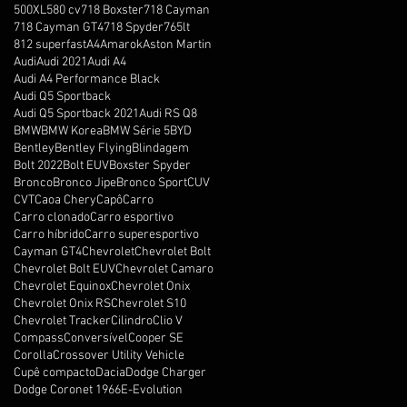
500XL
580 cv
718 Boxster
718 Cayman
718 Cayman GT4
718 Spyder
765lt
812 superfast
A4
Amarok
Aston Martin
Audi
Audi 2021
Audi A4
Audi A4 Performance Black
Audi Q5 Sportback
Audi Q5 Sportback 2021
Audi RS Q8
BMW
BMW Korea
BMW Série 5
BYD
Bentley
Bentley Flying
Blindagem
Bolt 2022
Bolt EUV
Boxster Spyder
Bronco
Bronco Jipe
Bronco Sport
CUV
CVT
Caoa Chery
Capô
Carro
Carro clonado
Carro esportivo
Carro híbrido
Carro superesportivo
Cayman GT4
Chevrolet
Chevrolet Bolt
Chevrolet Bolt EUV
Chevrolet Camaro
Chevrolet Equinox
Chevrolet Onix
Chevrolet Onix RS
Chevrolet S10
Chevrolet Tracker
Cilindro
Clio V
Compass
Conversível
Cooper SE
Corolla
Crossover Utility Vehicle
Cupê compacto
Dacia
Dodge Charger
Dodge Coronet 1966
E-Evolution