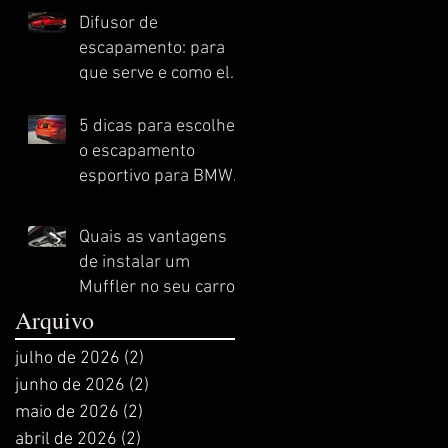
Difusor de
escapamento: para
que serve e como ele
melhora o
desempenho do seu
5 dicas para escolher
automóvel esportivo
o escapamento
esportivo para BMW
ideal
Quais as vantagens
de instalar um
Muffler no seu carro
esportivo?
Arquivo
julho de 2026
(2)
2 posts
junho de 2026
(2)
2 posts
maio de 2026
(2)
2 posts
abril de 2026
(2)
2 posts