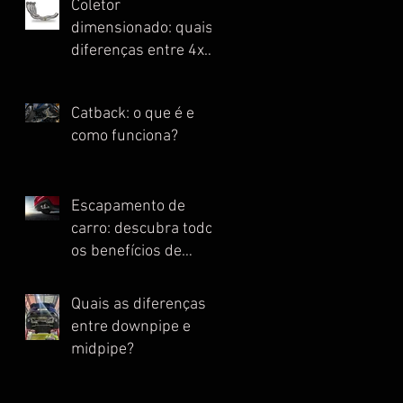
Coletor
dimensionado: quais
diferenças entre 4x1,
4x2, 4x2x1 e Escape
Full?
Catback: o que é e
como funciona?
Escapamento de
carro: descubra todos
os benefícios de
instalar essa peça
Quais as diferenças
entre downpipe e
midpipe?