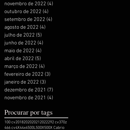
novembro de 2022
(4)
4 posts
outubro de 2022
(4)
4 posts
setembro de 2022
(4)
4 posts
agosto de 2022
(4)
4 posts
julho de 2022
(5)
5 posts
junho de 2022
(4)
4 posts
maio de 2022
(4)
4 posts
abril de 2022
(5)
5 posts
março de 2022
(4)
4 posts
fevereiro de 2022
(3)
3 posts
janeiro de 2022
(3)
3 posts
dezembro de 2021
(7)
7 posts
novembro de 2021
(4)
4 posts
Procurar por tags
100 cv
2018
2020
2021
2022
292 cv
370z
466 cv
4X4
4x4
500L
500X
500X Cabrio