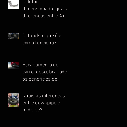
Coletor
dimensionado: quais
diferenças entre 4x1,
4x2, 4x2x1 e Escape
Full?
Catback: o que é e
como funciona?
Escapamento de
carro: descubra todos
os benefícios de
instalar essa peça
Quais as diferenças
entre downpipe e
midpipe?