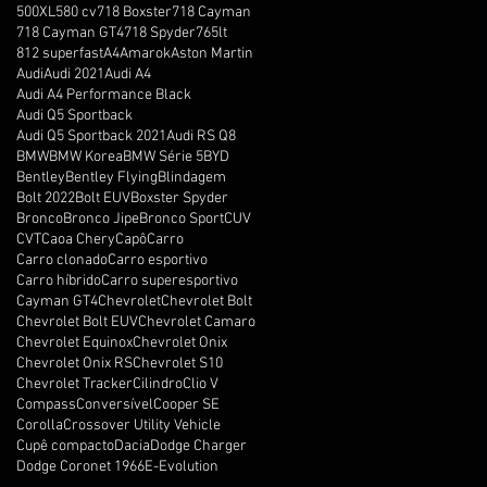
500XL
580 cv
718 Boxster
718 Cayman
718 Cayman GT4
718 Spyder
765lt
812 superfast
A4
Amarok
Aston Martin
Audi
Audi 2021
Audi A4
Audi A4 Performance Black
Audi Q5 Sportback
Audi Q5 Sportback 2021
Audi RS Q8
BMW
BMW Korea
BMW Série 5
BYD
Bentley
Bentley Flying
Blindagem
Bolt 2022
Bolt EUV
Boxster Spyder
Bronco
Bronco Jipe
Bronco Sport
CUV
CVT
Caoa Chery
Capô
Carro
Carro clonado
Carro esportivo
Carro híbrido
Carro superesportivo
Cayman GT4
Chevrolet
Chevrolet Bolt
Chevrolet Bolt EUV
Chevrolet Camaro
Chevrolet Equinox
Chevrolet Onix
Chevrolet Onix RS
Chevrolet S10
Chevrolet Tracker
Cilindro
Clio V
Compass
Conversível
Cooper SE
Corolla
Crossover Utility Vehicle
Cupê compacto
Dacia
Dodge Charger
Dodge Coronet 1966
E-Evolution