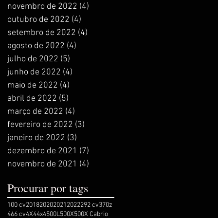
novembro de 2022
(4)
4 posts
outubro de 2022
(4)
4 posts
setembro de 2022
(4)
4 posts
agosto de 2022
(4)
4 posts
julho de 2022
(5)
5 posts
junho de 2022
(4)
4 posts
maio de 2022
(4)
4 posts
abril de 2022
(5)
5 posts
março de 2022
(4)
4 posts
fevereiro de 2022
(3)
3 posts
janeiro de 2022
(3)
3 posts
dezembro de 2021
(7)
7 posts
novembro de 2021
(4)
4 posts
Procurar por tags
100 cv
2018
2020
2021
2022
292 cv
370z
466 cv
4X4
4x4
500L
500X
500X Cabrio