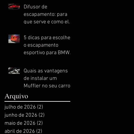
Difusor de
escapamento: para
que serve e como ele
melhora o
desempenho do seu
5 dicas para escolher
automóvel esportivo
o escapamento
esportivo para BMW
ideal
Quais as vantagens
de instalar um
Muffler no seu carro
esportivo?
Arquivo
julho de 2026
(2)
2 posts
junho de 2026
(2)
2 posts
maio de 2026
(2)
2 posts
abril de 2026
(2)
2 posts