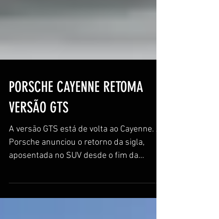
PORSCHE CAYENNE RETOMA
VERSÃO GTS
A versão GTS está de volta ao Cayenne. A
Porsche anunciou o retorno da sigla,
aposentada no SUV desde o fim da
segunda geração. Ela...