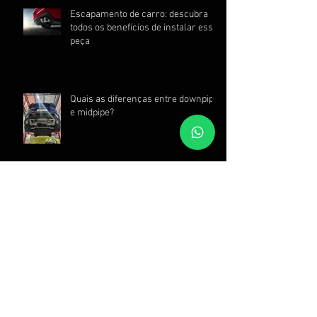
Catback: o que é e como funciona?
Escapamento de carro: descubra
todos os benefícios de instalar essa
peça
Quais as diferenças entre downpipe
e midpipe?
Difusor de escapamento: para que
serve e como ele melhora o
desempenho do seu automóvel