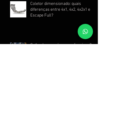
Coletor dimensionado: quais
diferenças entre 4x1, 4x2, 4x2x1 e
Escape Full?
Catback: o que é e como funciona?
Escapamento de carro: descubra
todos os benefícios de instalar essa
peça
Quais as diferenças entre downpipe