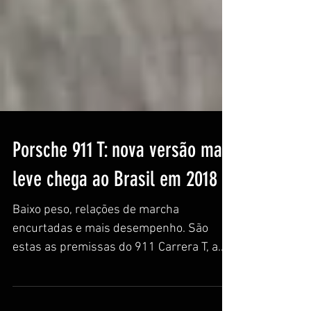
Porsche 911 T: nova versão mais
leve chega ao Brasil em 2018
Baixo peso, relações de marcha
encurtadas e mais desempenho. São
estas as premissas do 911 Carrera T, a
nova versão da gama 911...