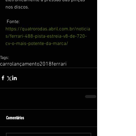
nos discos.
 Fonte: 
https://quatrorodas.abril.com.br/noticia
s/ferrari-488-pista-estreia-v8-de-720-
cv-o-mais-potente-da-marca/
Tags:
carro
lançamento
2018
ferrari
Comentários