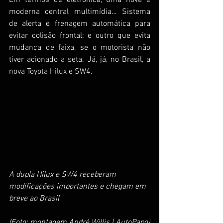
moderna central multimídia… Sistema 
de alerta e frenagem automática para 
evitar colisão frontal; e outro que evita 
mudança de faixa, se o motorista não 
tiver acionado a seta. Já, já, no Brasil, a 
nova Toyota Hilux e SW4.
A dupla Hilux e SW4 receberam 
modificações importantes e chegam em 
breve ao Brasil
(Foto: montagem André Willis | AutoPapo)