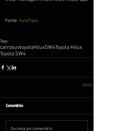
Fonte:
 AutoPapo
Tags:
carro
suv
toyota
Hilux
SW4
Toyota Hilux
Toyota SW4
Comentários
Escreva um comentário