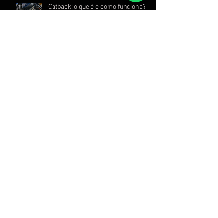
Catback: o que é e como funciona?
Escapamento de carro: descubra
todos os benefícios de instalar essa
peça
Quais as diferenças entre downpipe
e midpipe?
Difusor de escapamento: para que
serve e como ele melhora o
desempenho do seu automóvel