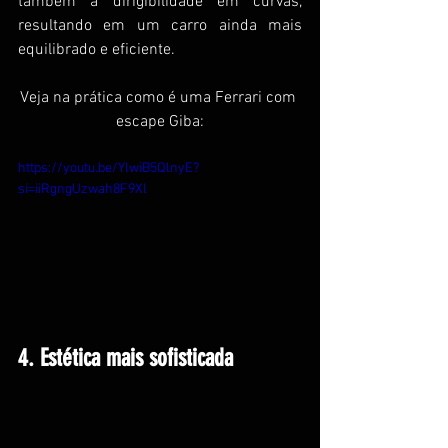
também a dirigibilidade em curvas, 
resultando em um carro ainda mais 
equilibrado e eficiente.
Veja na prática como é uma Ferrari com 
escape Giba:
https://youtu.be/YlwiB5QlnyE?
si=iiRgngUzwah8F9Xl
4. Estética mais sofisticada