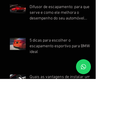
Difusor de escapamento: para que
serve e como ele melhora o
desempenho do seu automóvel
esportivo
5 dicas para escolher o
escapamento esportivo para BMW
ideal
Quais as vantagens de instalar um
Muffler no seu carro esportivo?
Arquivo
julho de 2026
(2)
2 posts
junho de 2026
(2)
2 posts