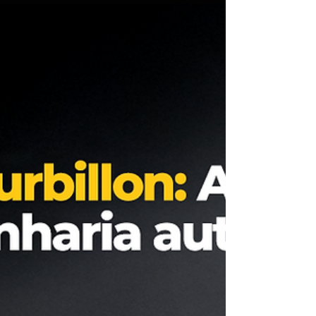
nisso que o AutoPapo ...