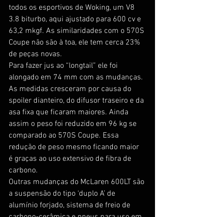
todos os esportivos de Woking, um V8 
3.8 biturbo, aqui ajustado para 600 cv e 
63,2 mkgf. As similaridades com o 570S 
Coupe não são à toa, ele tem cerca 23% 
de peças novas.
Para fazer jus ao “longtail” ele foi 
alongado em 74 mm com as mudanças. 
As medidas cresceram por causa do 
spoiler dianteiro, do difusor traseiro e da 
asa fixa que ficaram maiores. Ainda 
assim o peso foi reduzido em 96 kg se 
comparado ao 570S Coupe. Essa 
redução de peso mesmo ficando maior 
é graças ao uso extensivo de fibra de 
carbono.
Outras mudanças do McLaren 600LT são 
a suspensão do tipo ‘duplo A’ de 
alumínio forjado, sistema de freio de 
carbono-cerâmica e pneus para uso em 