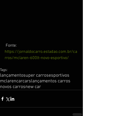
 Fonte: 
https://jornaldocarro.estadao.com.br/ca
rros/mclaren-600lt-novo-esportivo/
Tags:
lançamento
super carros
esportivos
mclaren
car
cars
lançamentos carros
novos carros
new car