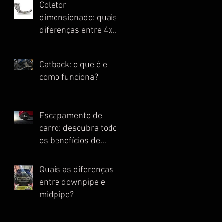
Coletor
dimensionado: quais
diferenças entre 4x1,
4x2, 4x2x1 e Escape
Full?
Catback: o que é e
como funciona?
Escapamento de
carro: descubra todos
os benefícios de
instalar essa peça
Quais as diferenças
entre downpipe e
midpipe?