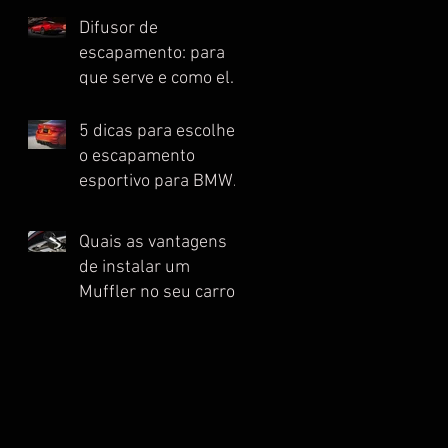
Difusor de
escapamento: para
que serve e como ele
melhora o
desempenho do seu
5 dicas para escolher
automóvel esportivo
o escapamento
esportivo para BMW
ideal
Quais as vantagens
de instalar um
Muffler no seu carro
esportivo?