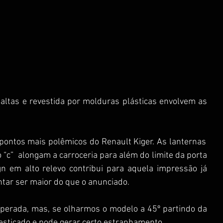
 altas e revestida por molduras plásticas envolvem as 
pontos mais polêmicos do Renault Kiger. As lanternas  
“c”  alongam a carroceria para além do limite da porta 
n em alto relevo contribui para aquela impressão já 
tar ser maior do que o anunciado.  
perada, mas, se olharmos o modelo a 45º partindo da 
 esticado e pode gerar certo estranhamento.  