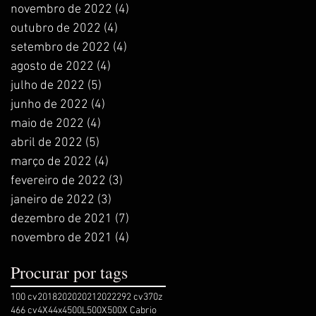
novembro de 2022
(4)
4 posts
outubro de 2022
(4)
4 posts
setembro de 2022
(4)
4 posts
agosto de 2022
(4)
4 posts
julho de 2022
(5)
5 posts
junho de 2022
(4)
4 posts
maio de 2022
(4)
4 posts
abril de 2022
(5)
5 posts
março de 2022
(4)
4 posts
fevereiro de 2022
(3)
3 posts
janeiro de 2022
(3)
3 posts
dezembro de 2021
(7)
7 posts
novembro de 2021
(4)
4 posts
Procurar por tags
100 cv
2018
2020
2021
2022
292 cv
370z
466 cv
4X4
4x4
500L
500X
500X Cabrio