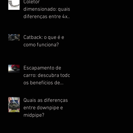
Coletor
dimensionado: quais
diferenças entre 4x1,
4x2, 4x2x1 e Escape
Full?
Catback: o que é e
como funciona?
Escapamento de
carro: descubra todos
os benefícios de
instalar essa peça
Quais as diferenças
entre downpipe e
midpipe?