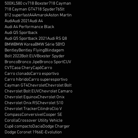
500XL
580 cv
718 Boxster
718 Cayman
718 Cayman GT4
718 Spyder
765lt
812 superfast
A4
Amarok
Aston Martin
Audi
Audi 2021
Audi A4
Audi A4 Performance Black
Audi Q5 Sportback
Audi Q5 Sportback 2021
Audi RS Q8
BMW
BMW Korea
BMW Série 5
BYD
Bentley
Bentley Flying
Blindagem
Bolt 2022
Bolt EUV
Boxster Spyder
Bronco
Bronco Jipe
Bronco Sport
CUV
CVT
Caoa Chery
Capô
Carro
Carro clonado
Carro esportivo
Carro híbrido
Carro superesportivo
Cayman GT4
Chevrolet
Chevrolet Bolt
Chevrolet Bolt EUV
Chevrolet Camaro
Chevrolet Equinox
Chevrolet Onix
Chevrolet Onix RS
Chevrolet S10
Chevrolet Tracker
Cilindro
Clio V
Compass
Conversível
Cooper SE
Corolla
Crossover Utility Vehicle
Cupê compacto
Dacia
Dodge Charger
Dodge Coronet 1966
E-Evolution