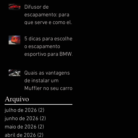
Difusor de
escapamento: para
que serve e como ele
melhora o
desempenho do seu
5 dicas para escolher
automóvel esportivo
o escapamento
esportivo para BMW
ideal
Quais as vantagens
de instalar um
Muffler no seu carro
esportivo?
Arquivo
julho de 2026
(2)
2 posts
junho de 2026
(2)
2 posts
maio de 2026
(2)
2 posts
abril de 2026
(2)
2 posts