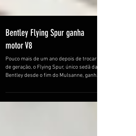
Bentley Flying Spur ganha
motor V8
Pouco mais de um ano depois de trocar
de geração, o Flying Spur, único sedã da
Bentley desde o fim do Mulsanne, ganha
uma segunda opção...